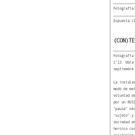
Fotografía
Expuesta (
(CON)TE
Fotografía
2’12. Obra
septiembre
La instala
modo de me
voluntad d
por un RUI
“pausa” ne
“sujeto” y
sociedad d
heroico co