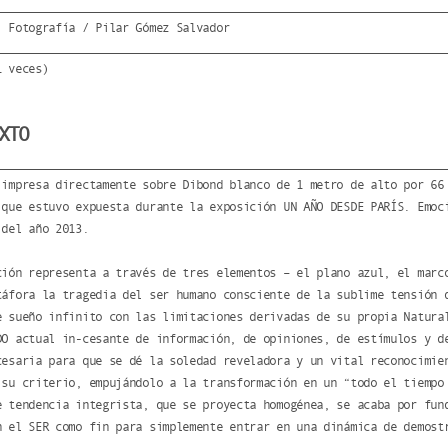
: Fotografía / Pilar Gómez Salvador
1 veces)
XTO
 impresa directamente sobre Dibond blanco de 1 metro de alto por 66
 que estuvo expuesta durante la exposición UN AÑO DESDE PARÍS. Emoc
 del año 2013.
ción representa a través de tres elementos – el plano azul, el marc
táfora la tragedia del ser humano consciente de la sublime tensión 
e sueño infinito con las limitaciones derivadas de su propia Natura
DO actual in-cesante de información, de opiniones, de estímulos y d
cesaria para que se dé la soledad reveladora y un vital reconocimie
 su criterio, empujándolo a la transformación en un “todo el tiempo
e tendencia integrista, que se proyecta homogénea, se acaba por fun
n el SER como fin para simplemente entrar en una dinámica de demost