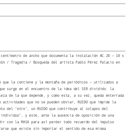
 centímetro de ancho que documenta la instalación AC.28 – 10 x
ión / Tragedia / Búsqueda del artista Pablo Pérez Palacio en
o que la contiene y la montaña de periódicos – utilizados a
que surge en el encuentro de la idea del SER dividido: la
leza de la que depende, y como esta, a su vez, queda enterrada
e actividades que no se pueden obviar, RUIDO que impide la
nto del “otro”, un RUIDO que contribuye al colapso del
 individuo”, y este, ante la ausencia de oposición de una
dir con la MASA para así perder todo recuerdo del impulso
rarse que existe sin importar el sentido de esa misma