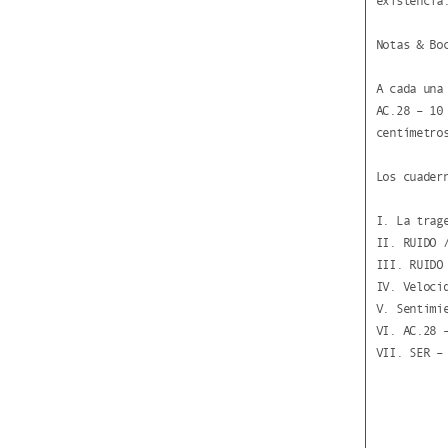
existencia
Notas & Bo
A cada una
AC.28 – 10
centímetro
Los cuader
I. La trag
II. RUIDO 
III. RUIDO
IV. Veloci
V. Sentimi
VI. AC.28 
VII. SER –