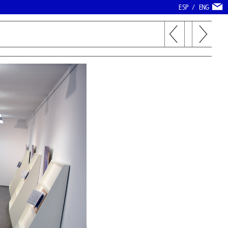
ESP
/
ENG