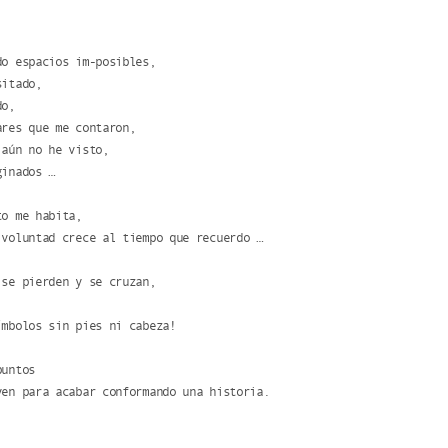
do espacios im-posibles,
sitado,
do,
ares que me contaron,
 aún no he visto,
ginados …
to me habita,
 voluntad crece al tiempo que recuerdo …
 se pierden y se cruzan,
ímbolos sin pies ni cabeza!
puntos
ven para acabar conformando una historia.