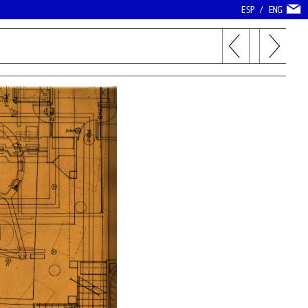
ESP
/
ENG