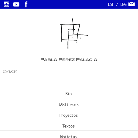
ESP
/
ENG
CONTACTO
Bio
(ART)-work
Proyectos
Textos
Noticias