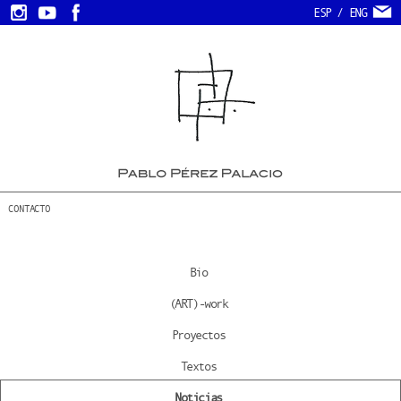
ESP
/
ENG
CONTACTO
Bio
(ART)-work
Proyectos
Textos
Noticias