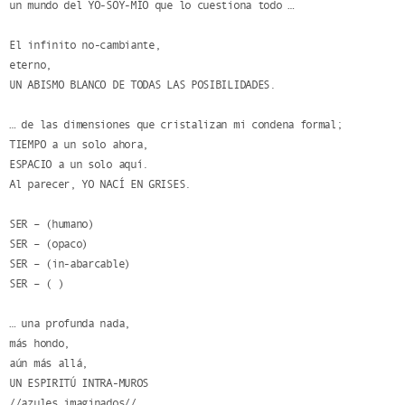
un mundo del YO-SOY-MÍO que lo cuestiona todo …
El infinito no-cambiante,
eterno,
UN ABISMO BLANCO DE TODAS LAS POSIBILIDADES.
… de las dimensiones que cristalizan mi condena formal;
TIEMPO a un solo ahora,
ESPACIO a un solo aquí.
Al parecer, YO NACÍ EN GRISES.
SER – (humano)
SER – (opaco)
SER – (in-abarcable)
SER – ( )
… una profunda nada,
más hondo,
aún más allá,
UN ESPIRITÚ INTRA-MUROS
//azules imaginados//