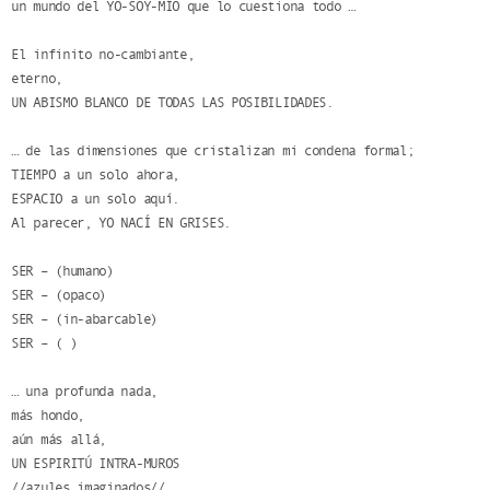
un mundo del YO-SOY-MÍO que lo cuestiona todo …
El infinito no-cambiante,
eterno,
UN ABISMO BLANCO DE TODAS LAS POSIBILIDADES.
… de las dimensiones que cristalizan mi condena formal;
TIEMPO a un solo ahora,
ESPACIO a un solo aquí.
Al parecer, YO NACÍ EN GRISES.
SER – (humano)
SER – (opaco)
SER – (in-abarcable)
SER – ( )
… una profunda nada,
más hondo,
aún más allá,
UN ESPIRITÚ INTRA-MUROS
//azules imaginados//