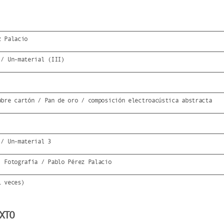
z Palacio
 / Un-material (III)
obre cartón / Pan de oro / composición electroacústica abstracta
 / Un-material 3
: Fotografía / Pablo Pérez Palacio
1 veces)
XTO