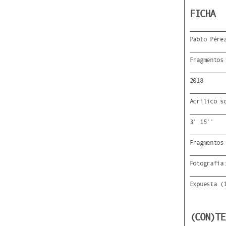
FICHA
Pablo Pére
Fragmentos
2018
Acrílico s
3' 15''
Fragmentos
Fotografía
Expuesta (
(CON)TE