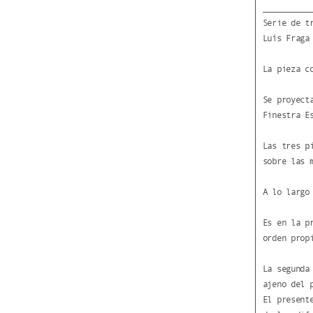
Serie de t
Luís Fraga
La pieza c
Se proyect
Finestra E
Las tres p
sobre las 
A lo largo
Es en la p
orden prop
La segunda
ajeno del 
El present