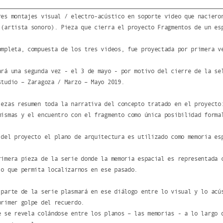
res montajes visual / electro-acústico en soporte video que naciero
 (artista sonoro). Pieza que cierra el proyecto Fragmentos de un es
ompleta, compuesta de los tres videos, fue proyectada por primera v
ará una segunda vez - el 3 de mayo - por motivo del cierre de la se
studio – Zaragoza / Marzo – Mayo 2019.
iezas resumen toda la narrativa del concepto tratado en el proyecto
mismas y el encuentro con el fragmento como única posibilidad forma
 del proyecto el plano de arquitectura es utilizado como memoria es
rimera pieza de la serie donde la memoria espacial es representada 
io que permita localizarnos en ese pasado.
 parte de la serie plasmará en ese diálogo entre lo visual y lo acú
primer golpe del recuerdo.
e se revela colándose entre los planos – las memorias - a lo largo 