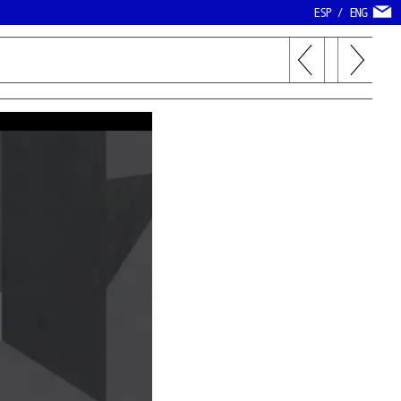
ESP
/
ENG