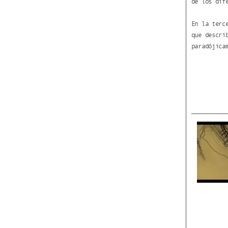
de los dif
En la terc
que descri
paradójica