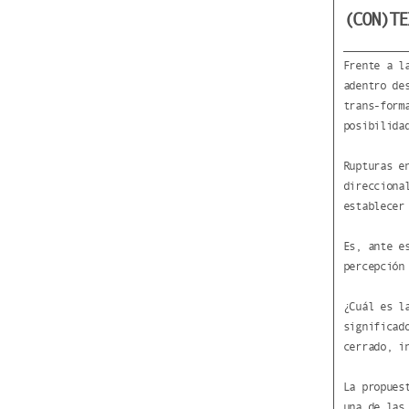
(CON)TE
Frente a l
adentro de
trans-form
posibilida
Rupturas e
direcciona
establecer
Es, ante e
percepción
¿Cuál es l
significad
cerrado, i
La propues
una de las