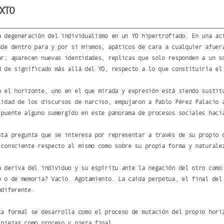
XTO
a degeneración del individualismo en un YO hipertrofiado. En una ac
sde dentro para y por si mismos, apáticos de cara a cualquier afuer
ar; aparecen nuevas identidades, replicas que solo responden a un s
d de significado más allá del YO, respecto a lo que constituiría el
n el horizonte, uno en el que mirada y expresión está siendo sustit
lidad de los discursos de narciso, empujaron a Pablo Pérez Palacio 
 puente alguno sumergido en este panorama de procesos sociales haci
sta pregunta que se interesa por representar a través de su propio 
 consciente respecto al mismo como sobre su propia forma y naturale
a deriva del individuo y su espíritu ante la negación del otro como
o o de memoria? Vacío. Agotamiento. La caída perpetua, el final del
ndiferente.
ta formal se desarrolla como el proceso de mutación del propio hori
 piezas como proceso y pieza final.