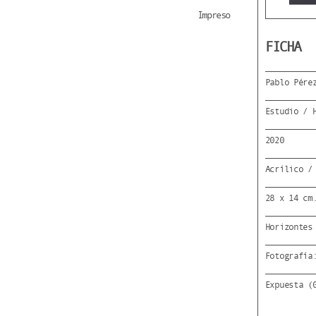
Impreso
FICHA
Pablo Pére
Estudio / 
2020
Acrílico /
28 x 14 cm
Horizontes
Fotografía
Expuesta (