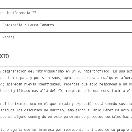
 de Indiferencia 27
: Fotografía / Laura Tabares
1 veces)
XTO
a degeneración del individualismo en un YO hipertrofiado. En una ac
sde dentro para y por si mismos, apáticos de cara a cualquier afuer
ar; aparecen nuevas identidades, replicas que solo responden a un s
d de significado más allá del YO, respecto a lo que constituiría el
n el horizonte, uno en el que mirada y expresión está siendo sustit
lidad de los discursos de narciso, empujaron a Pablo Pérez Palacio 
 puente alguno sumergido en este panorama de procesos sociales haci
sta pregunta que se interesa por representar a través de su propio 