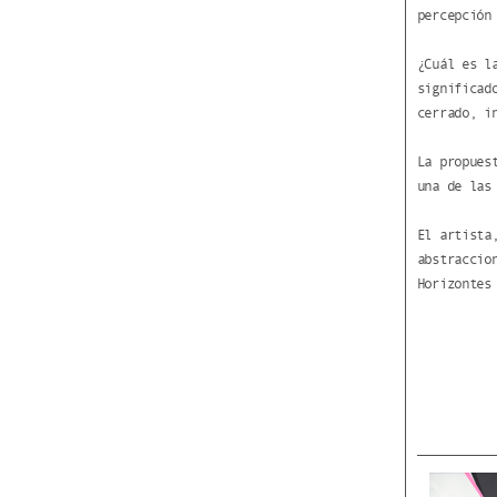
percepción
¿Cuál es l
significad
cerrado, i
La propues
una de las
El artista
abstraccio
Horizontes