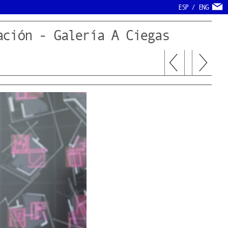
ESP
/
ENG
ación - Galería A Ciegas