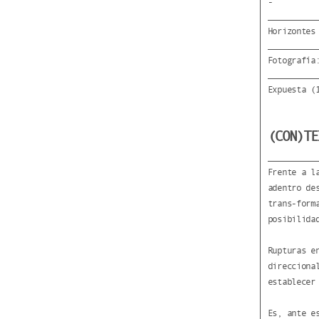
-
Horizontes
Fotografía
Expuesta (
(CON)TE
Frente a l
adentro de
trans-form
posibilida
Rupturas e
direcciona
establecer
Es, ante e