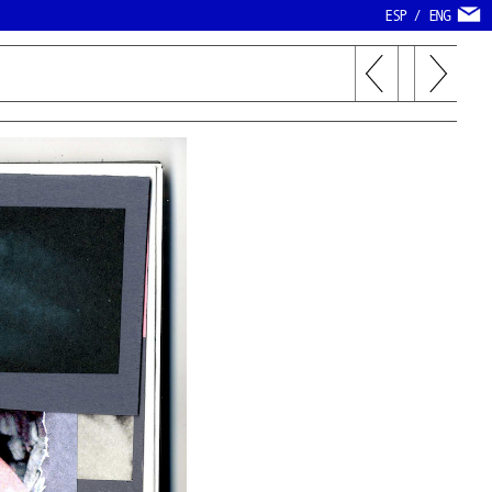
ESP
/
ENG