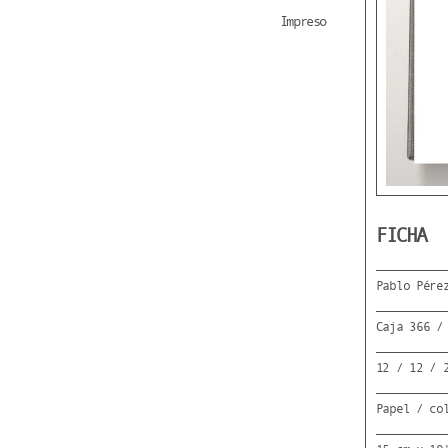
Impreso
FICHA
Pablo Pére
Caja 366 /
12 / 12 / 
Papel / co