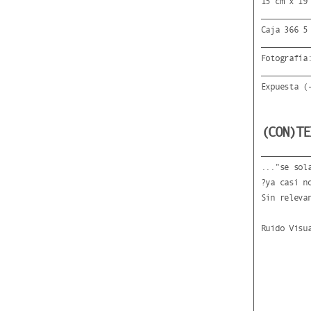
15 cm x 19
Caja 366 5
Fotografía
Expuesta (
(CON)TE
..."se sol
?ya casi n
Sin releva
Ruido Visu