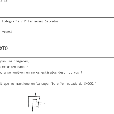
'5 cm
: Fotografía / Pilar Gómez Salvador
- veces)
XTO
apan las imágenes,
o me dicen nada.?
ncia se vuelven en meros estímulos descriptivos.?
al que me mantiene en la superficie ?en estado de SHOCK."