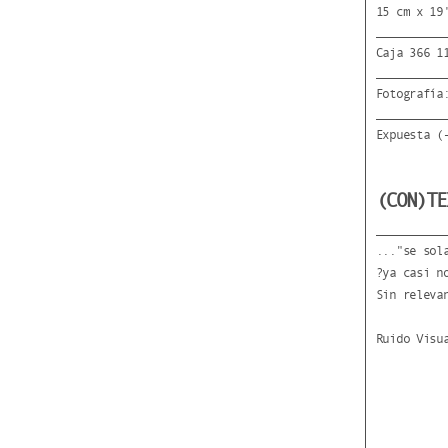
15 cm x 19
Caja 366 1
Fotografía
Expuesta (
(CON)TE
..."se sol
?ya casi n
Sin releva
Ruido Visu