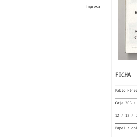
Impreso
FICHA
Pablo Pére
Caja 366 /
12 / 12 / 
Papel / co