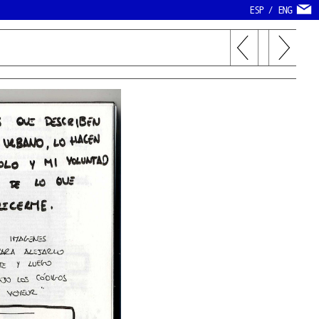
ESP
/
ENG