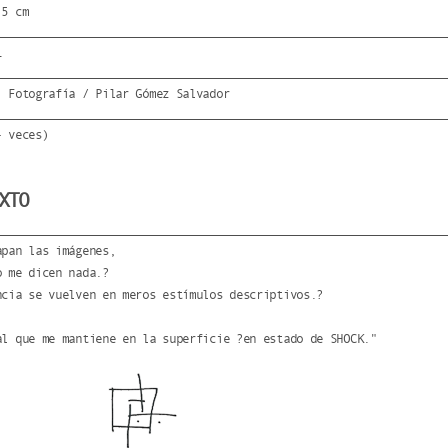
'5 cm
1
: Fotografía / Pilar Gómez Salvador
- veces)
XTO
apan las imágenes,
o me dicen nada.?
ncia se vuelven en meros estímulos descriptivos.?
al que me mantiene en la superficie ?en estado de SHOCK."