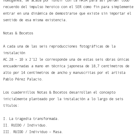
homogénea, se acaba por fundir con la MASA para así perder todo
recuerdo del impulso heroico con el SER como fin para simplemente
entrar en una dinámica de demostrarse que existe sin importar el
sentido de esa misma existencia.
Notas & Bocetos
A cada una de las seis reproducciones fotográficas de la
instalación
AC.28 – 10 x 2’12 le corresponde una de estas seis obras únicas
encuadernadas a mano en técnica japonesa de 18,7 centímetros de
alto por 14 centímetros de ancho y manuscritas por el artista
Pablo Pérez Palacio.
Los cuadernillos Notas & Bocetos desarrollan el concepto
inicialmente planteado por la instalación a lo largo de seis
títulos:
I. La tragedia transformada.
II. RUIDO / Individuo.
III. RUIDO / Individuo – Masa.